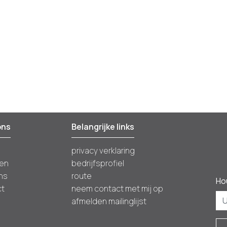
ons
Belangrijke links
privacy verklaring
ten
bedrijfsprofiel
ns
route
Ho
ct
neem contact met mij op
afmelden mailinglijst