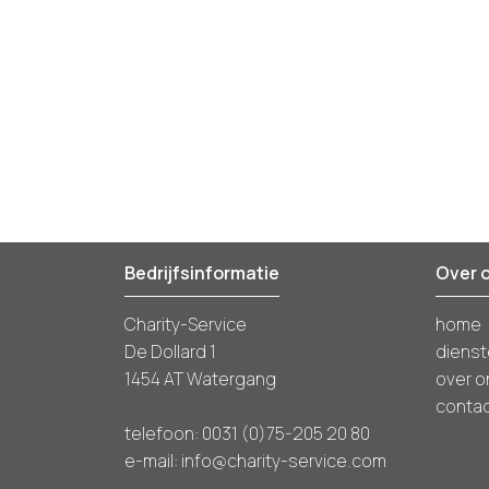
Bedrijfsinformatie
Over 
Charity-Service
home
De Dollard 1
diens
1454 AT Watergang
over o
conta
telefoon:
0031 (0)75-205 20 80
e-mail:
info@charity-service.com